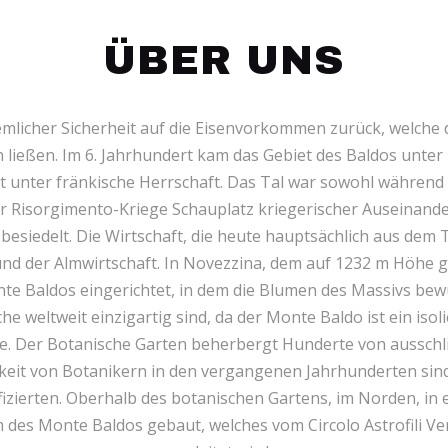
ÜBER UNS
emlicher Sicherheit auf die Eisenvorkommen zurück, welche 
n ließen. Im 6. Jahrhundert kam das Gebiet des Baldos unte
 unter fränkische Herrschaft. Das Tal war sowohl während
der Risorgimento-Kriege Schauplatz kriegerischer Auseinand
siedelt. Die Wirtschaft, die heute hauptsächlich aus dem 
 und der Almwirtschaft. In Novezzina, dem auf 1232 m Höhe 
te Baldos eingerichtet, in dem die Blumen des Massivs be
he weltweit einzigartig sind, da der Monte Baldo ist ein isol
. Der Botanische Garten beherbergt Hunderte von ausschlie
eit von Botanikern in den vergangenen Jahrhunderten sind
izierten. Oberhalb des botanischen Gartens, im Norden, in
es Monte Baldos gebaut, welches vom Circolo Astrofili Ver