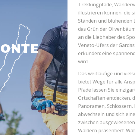
Trekkingpfade, Wanderw
illustrieren können, die
Ständen und blühenden L
das Grün der Olivenbäume
an die Liebhaber des Spor
Veneto-Ufers der Gardase
MONTE
erkunden: eine spannend
wird.
Das weitläufige und viels
bietet Wege für alle Ans
Pfade lassen Sie einziga
Ortschaften entdecken, 
Panoramen, Schlössern, 
abwechseln und sich ein
zwischen ausgewiesenen
Wäldern präsentiert. Wäh